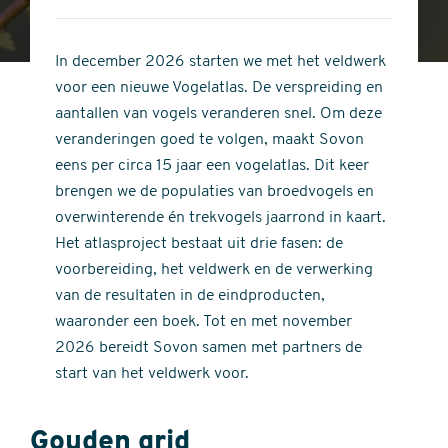
4
of
out
5
of
In december 2026 starten we met het veldwerk
stars
5
voor een nieuwe Vogelatlas. De verspreiding en
stars
aantallen van vogels veranderen snel. Om deze
veranderingen goed te volgen, maakt Sovon
eens per circa 15 jaar een vogelatlas. Dit keer
brengen we de populaties van broedvogels en
overwinterende én trekvogels jaarrond in kaart.
Het atlasproject bestaat uit drie fasen: de
voorbereiding, het veldwerk en de verwerking
van de resultaten in de eindproducten,
waaronder een boek. Tot en met november
2026 bereidt Sovon samen met partners de
start van het veldwerk voor.
Gouden grid