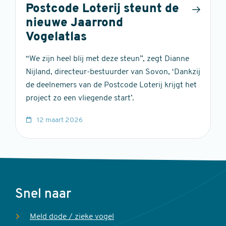
Postcode Loterij steunt de
nieuwe Jaarrond
Vogelatlas
“We zijn heel blij met deze steun”, zegt Dianne
Nijland, directeur-bestuurder van Sovon, ‘Dankzij
de deelnemers van de Postcode Loterij krijgt het
project zo een vliegende start’.
12 maart 2026
Voet
Snel naar
Meld dode / zieke vogel