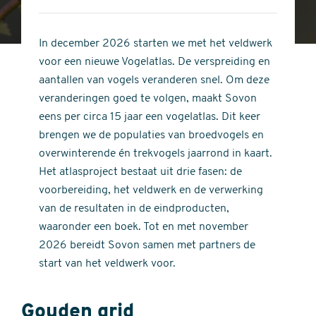
4
of
out
5
of
In december 2026 starten we met het veldwerk
stars
5
voor een nieuwe Vogelatlas. De verspreiding en
stars
aantallen van vogels veranderen snel. Om deze
veranderingen goed te volgen, maakt Sovon
eens per circa 15 jaar een vogelatlas. Dit keer
brengen we de populaties van broedvogels en
overwinterende én trekvogels jaarrond in kaart.
Het atlasproject bestaat uit drie fasen: de
voorbereiding, het veldwerk en de verwerking
van de resultaten in de eindproducten,
waaronder een boek. Tot en met november
2026 bereidt Sovon samen met partners de
start van het veldwerk voor.
Gouden grid