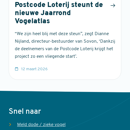
Postcode Loterij steunt de
nieuwe Jaarrond
Vogelatlas
“We zijn heel blij met deze steun”, zegt Dianne
Nijland, directeur-bestuurder van Sovon, ‘Dankzij
de deelnemers van de Postcode Loterij krijgt het
project zo een vliegende start’.
12 maart 2026
Voet
Snel naar
Meld dode / zieke vogel