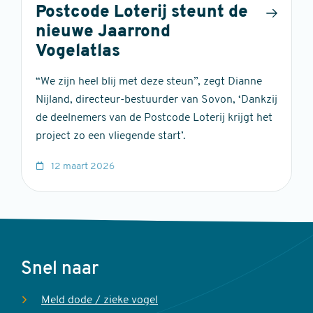
Postcode Loterij steunt de
nieuwe Jaarrond
Vogelatlas
“We zijn heel blij met deze steun”, zegt Dianne
Nijland, directeur-bestuurder van Sovon, ‘Dankzij
de deelnemers van de Postcode Loterij krijgt het
project zo een vliegende start’.
12 maart 2026
Voet
Snel naar
Meld dode / zieke vogel