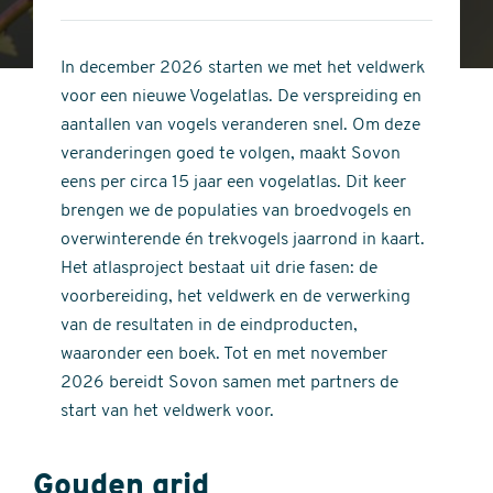
4
of
out
5
of
In december 2026 starten we met het veldwerk
stars
5
voor een nieuwe Vogelatlas. De verspreiding en
stars
aantallen van vogels veranderen snel. Om deze
veranderingen goed te volgen, maakt Sovon
eens per circa 15 jaar een vogelatlas. Dit keer
brengen we de populaties van broedvogels en
overwinterende én trekvogels jaarrond in kaart.
Het atlasproject bestaat uit drie fasen: de
voorbereiding, het veldwerk en de verwerking
van de resultaten in de eindproducten,
waaronder een boek. Tot en met november
2026 bereidt Sovon samen met partners de
start van het veldwerk voor.
Gouden grid