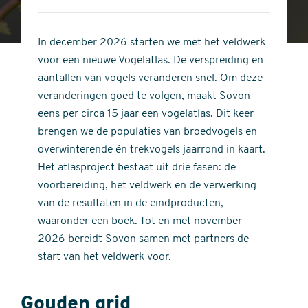
4
of
out
5
of
In december 2026 starten we met het veldwerk
stars
5
voor een nieuwe Vogelatlas. De verspreiding en
stars
aantallen van vogels veranderen snel. Om deze
veranderingen goed te volgen, maakt Sovon
eens per circa 15 jaar een vogelatlas. Dit keer
brengen we de populaties van broedvogels en
overwinterende én trekvogels jaarrond in kaart.
Het atlasproject bestaat uit drie fasen: de
voorbereiding, het veldwerk en de verwerking
van de resultaten in de eindproducten,
waaronder een boek. Tot en met november
2026 bereidt Sovon samen met partners de
start van het veldwerk voor.
Gouden grid