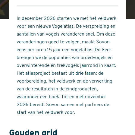
4
of
out
5
of
In december 2026 starten we met het veldwerk
stars
5
voor een nieuwe Vogelatlas. De verspreiding en
stars
aantallen van vogels veranderen snel. Om deze
veranderingen goed te volgen, maakt Sovon
eens per circa 15 jaar een vogelatlas. Dit keer
brengen we de populaties van broedvogels en
overwinterende én trekvogels jaarrond in kaart.
Het atlasproject bestaat uit drie fasen: de
voorbereiding, het veldwerk en de verwerking
van de resultaten in de eindproducten,
waaronder een boek. Tot en met november
2026 bereidt Sovon samen met partners de
start van het veldwerk voor.
Gouden grid