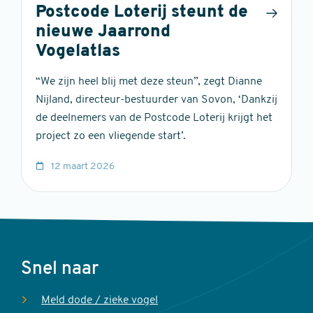
Postcode Loterij steunt de
nieuwe Jaarrond
Vogelatlas
“We zijn heel blij met deze steun”, zegt Dianne
Nijland, directeur-bestuurder van Sovon, ‘Dankzij
de deelnemers van de Postcode Loterij krijgt het
project zo een vliegende start’.
12 maart 2026
Voet
Snel naar
Meld dode / zieke vogel