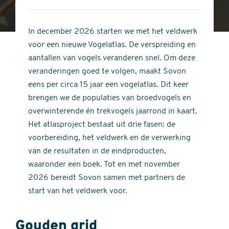
4
of
out
5
of
In december 2026 starten we met het veldwerk
stars
5
voor een nieuwe Vogelatlas. De verspreiding en
stars
aantallen van vogels veranderen snel. Om deze
veranderingen goed te volgen, maakt Sovon
eens per circa 15 jaar een vogelatlas. Dit keer
brengen we de populaties van broedvogels en
overwinterende én trekvogels jaarrond in kaart.
Het atlasproject bestaat uit drie fasen: de
voorbereiding, het veldwerk en de verwerking
van de resultaten in de eindproducten,
waaronder een boek. Tot en met november
2026 bereidt Sovon samen met partners de
start van het veldwerk voor.
Gouden grid