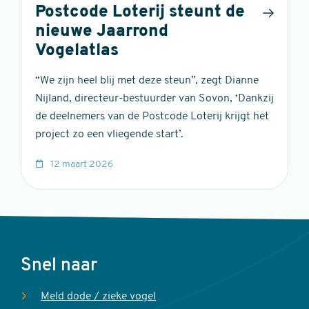
Postcode Loterij steunt de
nieuwe Jaarrond
Vogelatlas
“We zijn heel blij met deze steun”, zegt Dianne
Nijland, directeur-bestuurder van Sovon, ‘Dankzij
de deelnemers van de Postcode Loterij krijgt het
project zo een vliegende start’.
12 maart 2026
Voet
Snel naar
Meld dode / zieke vogel