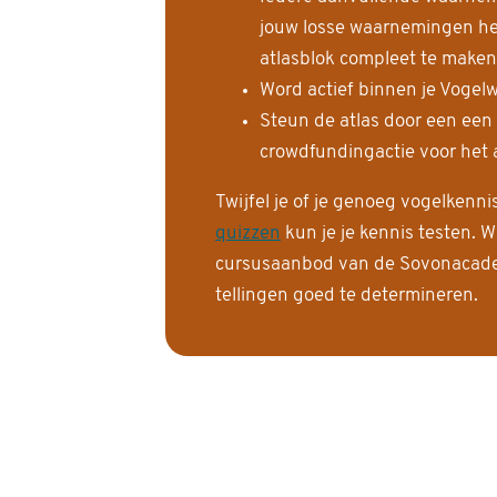
jouw losse waarnemingen help
atlasblok compleet te maken
Word actief binnen je Vogelw
Steun de atlas door een een
crowdfundingactie voor het a
Twijfel je of je genoeg vogelkenn
quizzen
kun je je kennis testen. W
cursusaanbod van de Sovonacadem
tellingen goed te determineren.