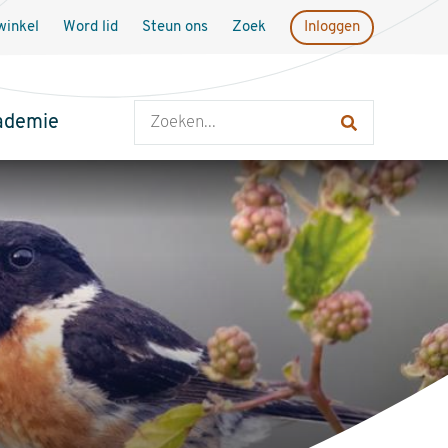
inkel
Word lid
Steun ons
Zoek
Inloggen
Zoeken
ademie