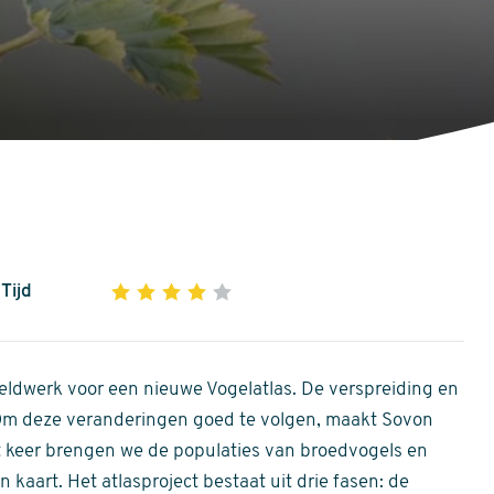
Tijd
1
2
3
4
5
4
out
of
ldwerk voor een nieuwe Vogelatlas. De verspreiding en
5
 Om deze veranderingen goed te volgen, maakt Sovon
stars
Dit keer brengen we de populaties van broedvogels en
 kaart. Het atlasproject bestaat uit drie fasen: de