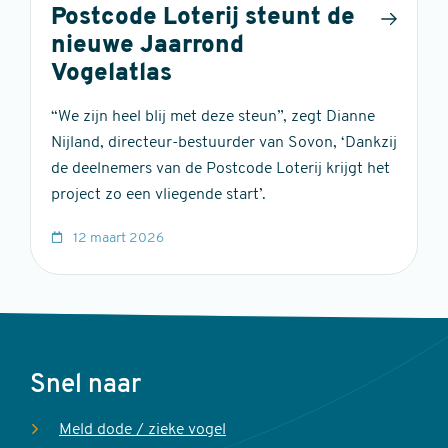
Postcode Loterij steunt de
nieuwe Jaarrond
Vogelatlas
“We zijn heel blij met deze steun”, zegt Dianne
Nijland, directeur-bestuurder van Sovon, ‘Dankzij
de deelnemers van de Postcode Loterij krijgt het
project zo een vliegende start’.
12 maart 2026
Voet
Snel naar
Meld dode / zieke vogel