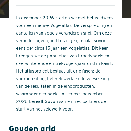
4
of
out
5
of
In december 2026 starten we met het veldwerk
stars
5
voor een nieuwe Vogelatlas. De verspreiding en
stars
aantallen van vogels veranderen snel. Om deze
veranderingen goed te volgen, maakt Sovon
eens per circa 15 jaar een vogelatlas. Dit keer
brengen we de populaties van broedvogels en
overwinterende én trekvogels jaarrond in kaart.
Het atlasproject bestaat uit drie fasen: de
voorbereiding, het veldwerk en de verwerking
van de resultaten in de eindproducten,
waaronder een boek. Tot en met november
2026 bereidt Sovon samen met partners de
start van het veldwerk voor.
Gouden grid