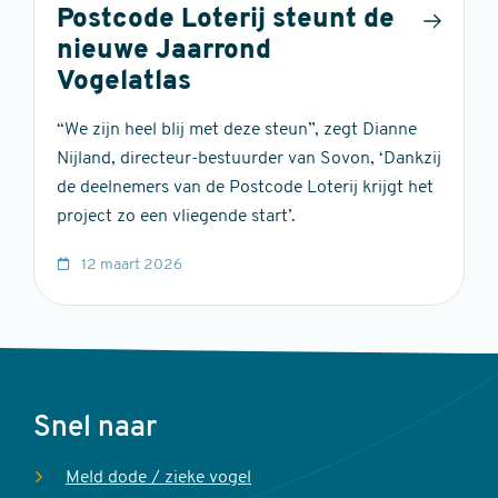
Postcode Loterij steunt de
nieuwe Jaarrond
Vogelatlas
“We zijn heel blij met deze steun”, zegt Dianne
Nijland, directeur-bestuurder van Sovon, ‘Dankzij
de deelnemers van de Postcode Loterij krijgt het
project zo een vliegende start’.
12 maart 2026
Voet
Snel naar
Meld dode / zieke vogel