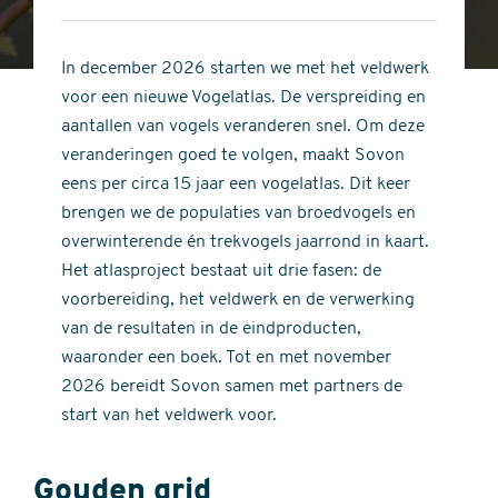
4
of
out
5
of
In december 2026 starten we met het veldwerk
stars
5
voor een nieuwe Vogelatlas. De verspreiding en
stars
aantallen van vogels veranderen snel. Om deze
veranderingen goed te volgen, maakt Sovon
eens per circa 15 jaar een vogelatlas. Dit keer
brengen we de populaties van broedvogels en
overwinterende én trekvogels jaarrond in kaart.
Het atlasproject bestaat uit drie fasen: de
voorbereiding, het veldwerk en de verwerking
van de resultaten in de eindproducten,
waaronder een boek. Tot en met november
2026 bereidt Sovon samen met partners de
start van het veldwerk voor.
Gouden grid