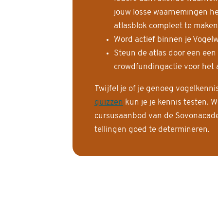
jouw losse waarnemingen help
atlasblok compleet te maken
Word actief binnen je Vogelw
Steun de atlas door een een
crowdfundingactie voor het a
Twijfel je of je genoeg vogelkenn
quizzen
kun je je kennis testen. W
cursusaanbod van de Sovonacadem
tellingen goed te determineren.