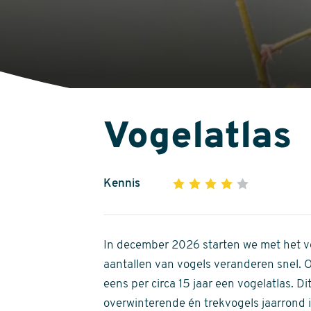
Vogelatlas
Kennis
1
2
3
4
5
4
out
of
In december 2026 starten we met het ve
5
aantallen van vogels veranderen snel.
stars
eens per circa 15 jaar een vogelatlas. 
overwinterende én trekvogels jaarrond in