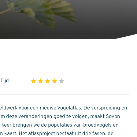
Tijd
1
2
3
4
5
4
out
of
ldwerk voor een nieuwe Vogelatlas. De verspreiding en
5
 Om deze veranderingen goed te volgen, maakt Sovon
stars
Dit keer brengen we de populaties van broedvogels en
 kaart. Het atlasproject bestaat uit drie fasen: de