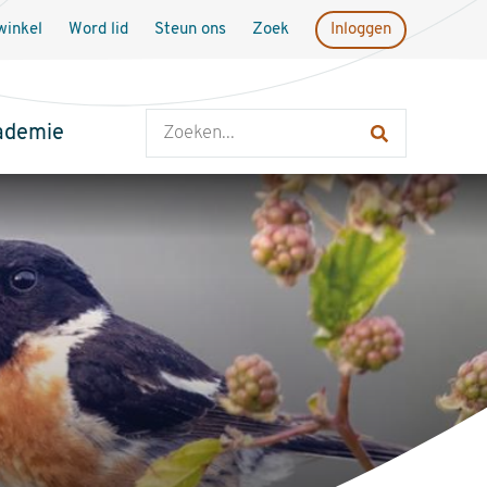
inkel
Word lid
Steun ons
Zoek
Inloggen
Zoeken
ademie