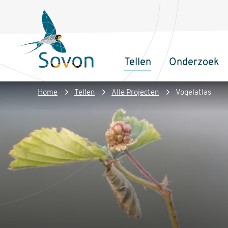
Overslaan
Secundair
en
menu
naar
de
Tellen
Onderzoek
inhoud
Sovon
Hoofdnaviga
gaan
Homepage
Kruimelpad
Home
Tellen
Alle Projecten
Vogelatlas