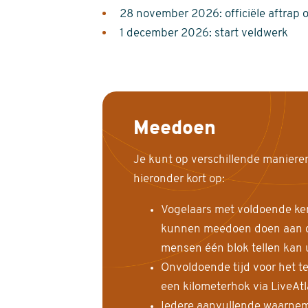
28 november 2026: officiële aftrap 
1 december 2026: start veldwerk
Meedoen
Je kunt op verschillende maniere
hieronder kort op:
Vogelaars met voldoende ke
kunnen meedoen doen aan de
mensen één blok tellen kan 
Onvoldoende tijd voor het te
een kilometerhok via LiveAt
Iedere aanvullende waarnem