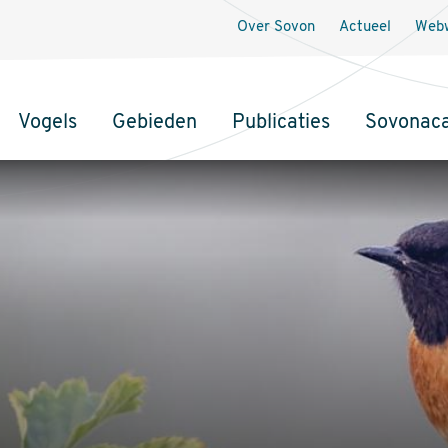
Over Sovon
Actueel
Webw
Vogels
Gebieden
Publicaties
Sovonac
tie