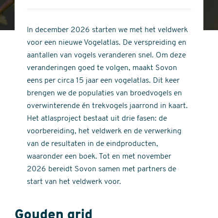
4
of
out
5
of
In december 2026 starten we met het veldwerk
stars
5
voor een nieuwe Vogelatlas. De verspreiding en
stars
aantallen van vogels veranderen snel. Om deze
veranderingen goed te volgen, maakt Sovon
eens per circa 15 jaar een vogelatlas. Dit keer
brengen we de populaties van broedvogels en
overwinterende én trekvogels jaarrond in kaart.
Het atlasproject bestaat uit drie fasen: de
voorbereiding, het veldwerk en de verwerking
van de resultaten in de eindproducten,
waaronder een boek. Tot en met november
2026 bereidt Sovon samen met partners de
start van het veldwerk voor.
Gouden grid