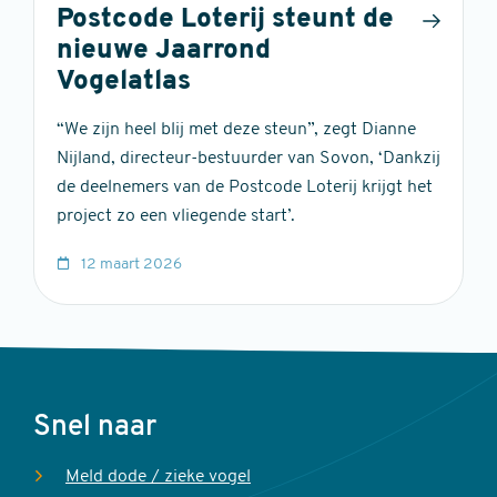
Postcode Loterij steunt de
nieuwe Jaarrond
Vogelatlas
“We zijn heel blij met deze steun”, zegt Dianne
Nijland, directeur-bestuurder van Sovon, ‘Dankzij
de deelnemers van de Postcode Loterij krijgt het
project zo een vliegende start’.
12 maart 2026
Voet
Snel naar
Meld dode / zieke vogel