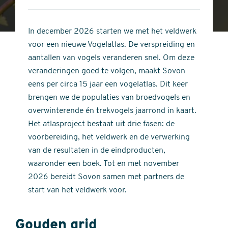
4
of
out
5
of
In december 2026 starten we met het veldwerk
stars
5
voor een nieuwe Vogelatlas. De verspreiding en
stars
aantallen van vogels veranderen snel. Om deze
veranderingen goed te volgen, maakt Sovon
eens per circa 15 jaar een vogelatlas. Dit keer
brengen we de populaties van broedvogels en
overwinterende én trekvogels jaarrond in kaart.
Het atlasproject bestaat uit drie fasen: de
voorbereiding, het veldwerk en de verwerking
van de resultaten in de eindproducten,
waaronder een boek. Tot en met november
2026 bereidt Sovon samen met partners de
start van het veldwerk voor.
Gouden grid