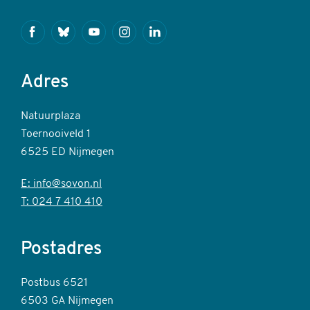
Facebook
Bluesky
Youtube
Instagram
Linkedin
Adres
Natuurplaza
Toernooiveld 1
6525 ED Nijmegen
E: info@sovon.nl
T: 024 7 410 410
Postadres
Postbus 6521
6503 GA Nijmegen