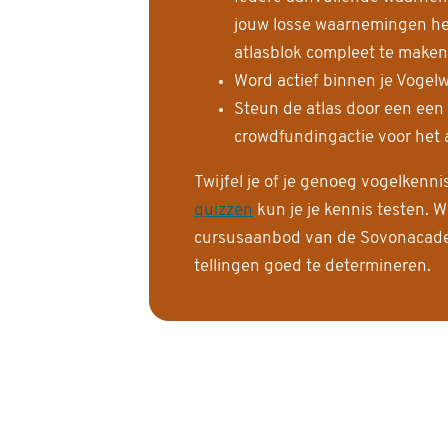
jouw losse waarnemingen help
atlasblok compleet te maken
Word actief binnen je Vogelw
Steun de atlas door een een
crowdfundingactie voor het a
Twijfel je of je genoeg vogelkenn
quizzen
kun je je kennis testen. W
cursusaanbod van de Sovonacadem
tellingen goed te determineren.