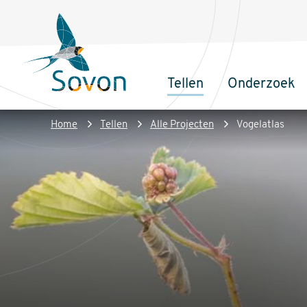
Overslaan
Secundair
en
menu
naar
de
Tellen
Onderzoek
inhoud
Sovon
Hoofdnaviga
gaan
Homepage
Kruimelpad
Home
Tellen
Alle Projecten
Vogelatlas