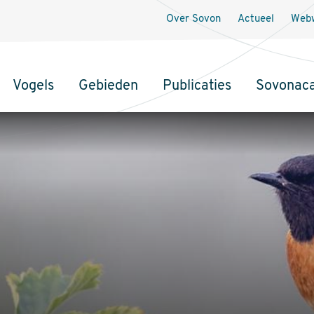
Over Sovon
Actueel
Webw
Vogels
Gebieden
Publicaties
Sovonac
tie