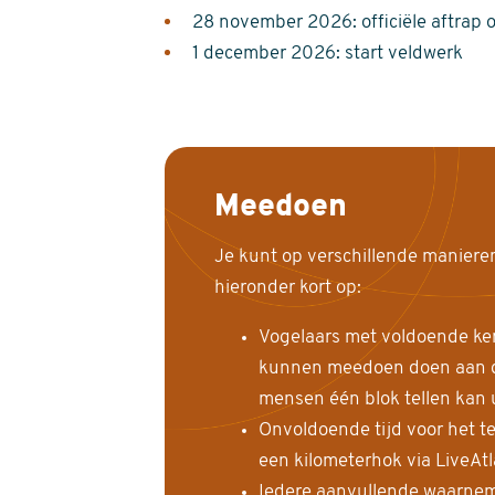
28 november 2026: officiële aftrap 
1 december 2026: start veldwerk
Meedoen
Je kunt op verschillende maniere
hieronder kort op:
Vogelaars met voldoende ke
kunnen meedoen doen aan de
mensen één blok tellen kan 
Onvoldoende tijd voor het te
een kilometerhok via LiveAt
Iedere aanvullende waarnem