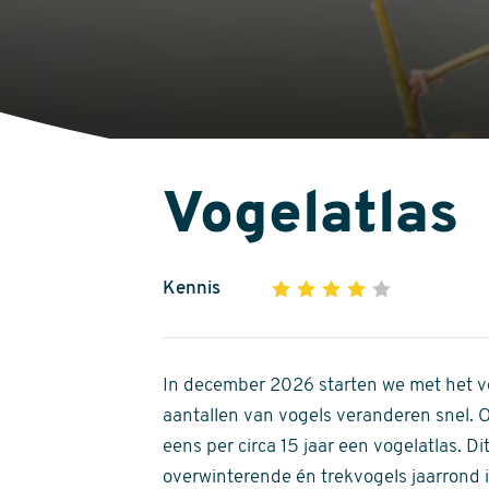
Vogelatlas
Kennis
1
2
3
4
5
4
out
of
In december 2026 starten we met het ve
5
aantallen van vogels veranderen snel.
stars
eens per circa 15 jaar een vogelatlas. 
overwinterende én trekvogels jaarrond in