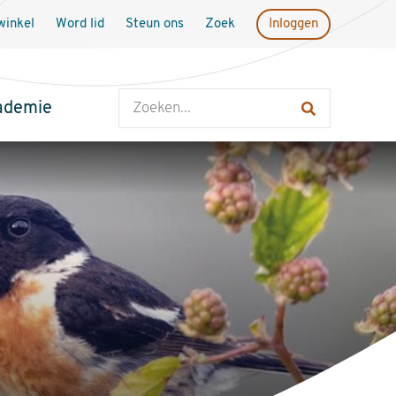
inkel
Word lid
Steun ons
Zoek
Inloggen
Zoeken
ademie