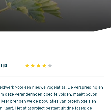
Tijd
1
2
3
4
5
4
out
of
ldwerk voor een nieuwe Vogelatlas. De verspreiding en
5
 Om deze veranderingen goed te volgen, maakt Sovon
stars
Dit keer brengen we de populaties van broedvogels en
 kaart. Het atlasproject bestaat uit drie fasen: de