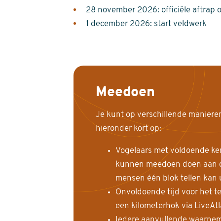
28 november 2026: officiële aftrap 
1 december 2026: start veldwerk
Meedoen
Je kunt op verschillende maniere
hieronder kort op:
Vogelaars met voldoende ke
kunnen meedoen doen aan de
mensen één blok tellen kan 
Onvoldoende tijd voor het te
een kilometerhok via LiveAt
Iedere aanvullende waarnem