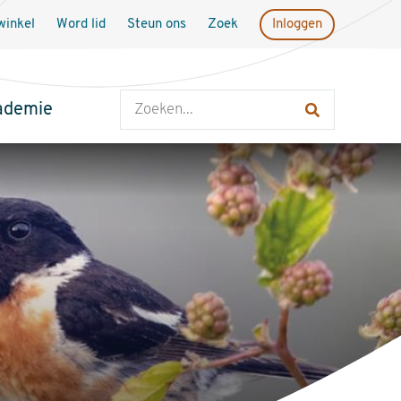
inkel
Word lid
Steun ons
Zoek
Inloggen
Zoeken
ademie