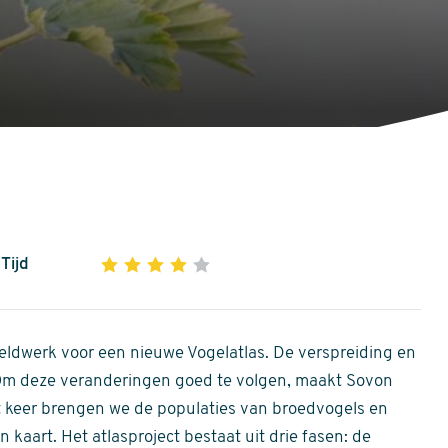
Tijd
1
2
3
4
5
4
out
of
ldwerk voor een nieuwe Vogelatlas. De verspreiding en
5
 Om deze veranderingen goed te volgen, maakt Sovon
stars
Dit keer brengen we de populaties van broedvogels en
 kaart. Het atlasproject bestaat uit drie fasen: de