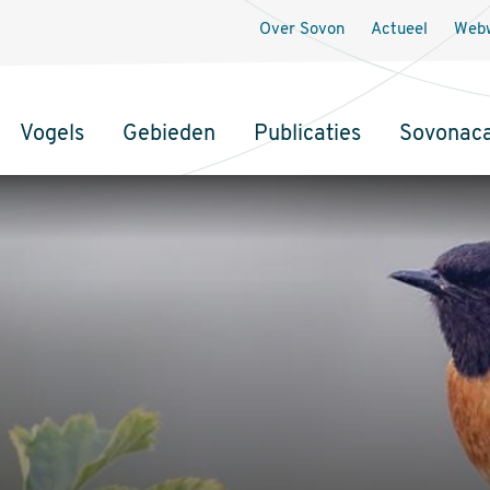
Over Sovon
Actueel
Webw
Vogels
Gebieden
Publicaties
Sovonac
tie