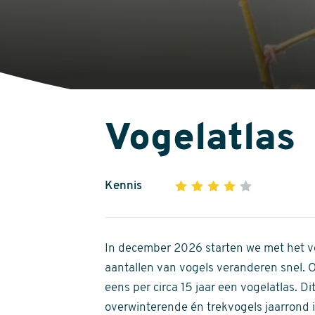
Vogelatlas
Kennis
1
2
3
4
5
4
out
of
In december 2026 starten we met het ve
5
aantallen van vogels veranderen snel.
stars
eens per circa 15 jaar een vogelatlas. 
overwinterende én trekvogels jaarrond in