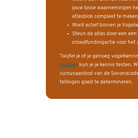
jouw losse waarnemingen help
atlasblok compleet te maken
Word actief binnen je Vogelw
Steun de atlas door een een
crowdfundingactie voor het a
Twijfel je of je genoeg vogelkenn
quizzen
kun je je kennis testen. W
cursusaanbod van de Sovonacadem
tellingen goed te determineren.