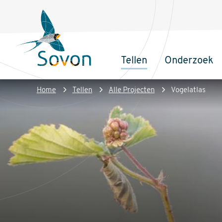
Overslaan
Secundair
en
menu
naar
de
Tellen
Onderzoek
inhoud
Sovon
Hoofdnaviga
gaan
Homepage
Kruimelpad
Home
Tellen
Alle Projecten
Vogelatlas