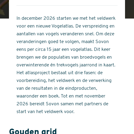
4
of
out
5
of
In december 2026 starten we met het veldwerk
stars
5
voor een nieuwe Vogelatlas. De verspreiding en
stars
aantallen van vogels veranderen snel. Om deze
veranderingen goed te volgen, maakt Sovon
eens per circa 15 jaar een vogelatlas. Dit keer
brengen we de populaties van broedvogels en
overwinterende én trekvogels jaarrond in kaart.
Het atlasproject bestaat uit drie fasen: de
voorbereiding, het veldwerk en de verwerking
van de resultaten in de eindproducten,
waaronder een boek. Tot en met november
2026 bereidt Sovon samen met partners de
start van het veldwerk voor.
Gouden grid