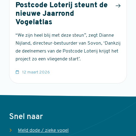
Postcode Loterij steunt de
nieuwe Jaarrond
Vogelatlas
“We zijn heel blij met deze steun”, zegt Dianne
Nijland, directeur-bestuurder van Sovon, ‘Dankzij
de deelnemers van de Postcode Loterij krijgt het
project zo een vliegende start’.
12 maart 2026
Voet
Snel naar
Meld dode / zieke vogel