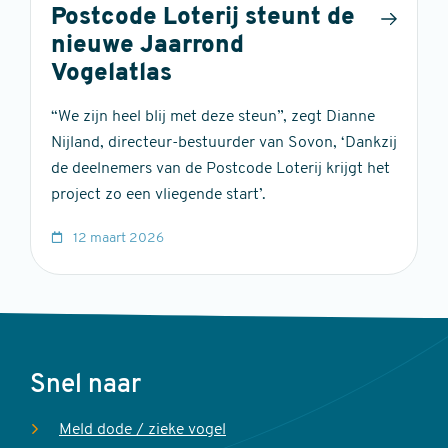
Postcode Loterij steunt de
nieuwe Jaarrond
Vogelatlas
“We zijn heel blij met deze steun”, zegt Dianne
Nijland, directeur-bestuurder van Sovon, ‘Dankzij
de deelnemers van de Postcode Loterij krijgt het
project zo een vliegende start’.
12 maart 2026
Voet
Snel naar
Meld dode / zieke vogel