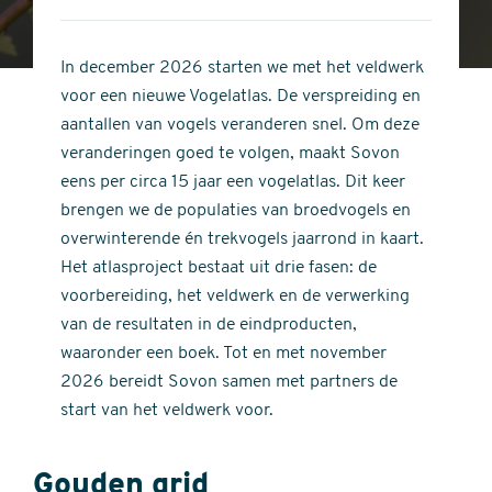
4
of
out
5
of
In december 2026 starten we met het veldwerk
stars
5
voor een nieuwe Vogelatlas. De verspreiding en
stars
aantallen van vogels veranderen snel. Om deze
veranderingen goed te volgen, maakt Sovon
eens per circa 15 jaar een vogelatlas. Dit keer
brengen we de populaties van broedvogels en
overwinterende én trekvogels jaarrond in kaart.
Het atlasproject bestaat uit drie fasen: de
voorbereiding, het veldwerk en de verwerking
van de resultaten in de eindproducten,
waaronder een boek. Tot en met november
2026 bereidt Sovon samen met partners de
start van het veldwerk voor.
Gouden grid