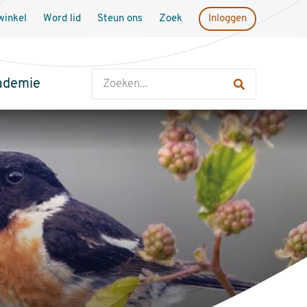
inkel
Word lid
Steun ons
Zoek
Inloggen
Zoeken
ademie