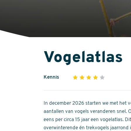
Vogelatlas
Kennis
1
2
3
4
5
4
out
of
In december 2026 starten we met het ve
5
aantallen van vogels veranderen snel.
stars
eens per circa 15 jaar een vogelatlas. 
overwinterende én trekvogels jaarrond in