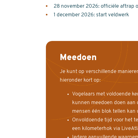
28 november 2026: officiële aftrap 
1 december 2026: start veldwerk
Meedoen
Je kunt op verschillende maniere
hieronder kort op:
Vogelaars met voldoende ke
kunnen meedoen doen aan de
mensen één blok tellen kan 
Onvoldoende tijd voor het te
een kilometerhok via LiveAt
Iedere aanvullende waarnem