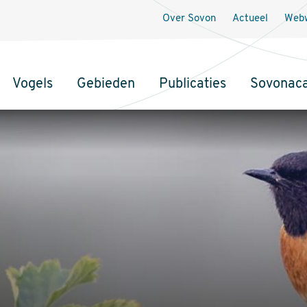
Over Sovon
Actueel
Webw
Vogels
Gebieden
Publicaties
Sovonac
tie