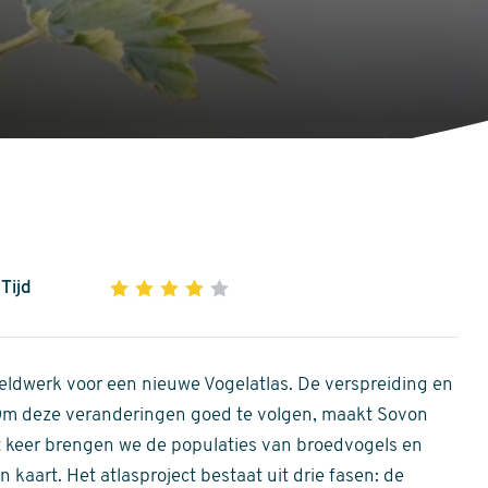
Tijd
1
2
3
4
5
4
out
of
ldwerk voor een nieuwe Vogelatlas. De verspreiding en
5
 Om deze veranderingen goed te volgen, maakt Sovon
stars
Dit keer brengen we de populaties van broedvogels en
 kaart. Het atlasproject bestaat uit drie fasen: de