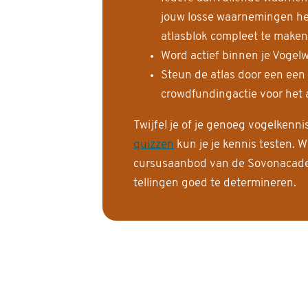
jouw losse waarnemingen help
atlasblok compleet te maken
Word actief binnen je Vogelw
Steun de atlas door een een
crowdfundingactie voor het a
Twijfel je of je genoeg vogelkenn
quizzen
kun je je kennis testen. W
cursusaanbod van de Sovonacadem
tellingen goed te determineren.