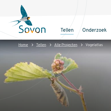
Overslaan
Secundair
en
menu
naar
de
Tellen
Onderzoek
inhoud
Sovon
Hoofdnaviga
gaan
Homepage
Kruimelpad
Home
Tellen
Alle Projecten
Vogelatlas