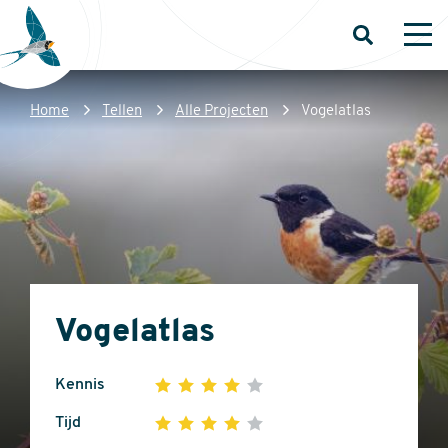
Overslaan
en
Open
Op
zoeken
me
naar
de
Kruimelpad
Home
Tellen
Alle Projecten
Vogelatlas
inhoud
Sovon
gaan
Homepage
Vogelatlas
Kennis
1
2
3
4
5
4
Tijd
1
2
3
4
5
out