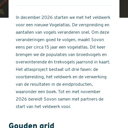
4
of
out
5
of
In december 2026 starten we met het veldwerk
stars
5
voor een nieuwe Vogelatlas. De verspreiding en
stars
aantallen van vogels veranderen snel. Om deze
veranderingen goed te volgen, maakt Sovon
eens per circa 15 jaar een vogelatlas. Dit keer
brengen we de populaties van broedvogels en
overwinterende én trekvogels jaarrond in kaart.
Het atlasproject bestaat uit drie fasen: de
voorbereiding, het veldwerk en de verwerking
van de resultaten in de eindproducten,
waaronder een boek. Tot en met november
2026 bereidt Sovon samen met partners de
start van het veldwerk voor.
Gouden grid