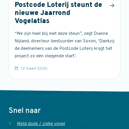
Postcode Loterij steunt de
nieuwe Jaarrond
Vogelatlas
“We zijn heel blij met deze steun”, zegt Dianne
Nijland, directeur-bestuurder van Sovon, ‘Dankzij
de deelnemers van de Postcode Loterij krijgt het
project zo een vliegende start’.
12 maart 2026
Voet
Snel naar
Meld dode / zieke vogel