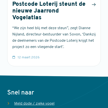
Postcode Loterij steunt de
nieuwe Jaarrond
Vogelatlas
“We zijn heel blij met deze steun”, zegt Dianne
Nijland, directeur-bestuurder van Sovon, ‘Dankzij
de deelnemers van de Postcode Loterij krijgt het
project zo een vliegende start’.
12 maart 2026
Voet
Snel naar
Meld dode / zieke vogel