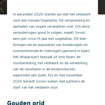
4
of
out
5
of
In december 2026 starten we met het veldwerk
stars
5
voor een nieuwe Vogelatlas. De verspreiding en
stars
aantallen van vogels veranderen snel. Om deze
veranderingen goed te volgen, maakt Sovon
eens per circa 15 jaar een vogelatlas. Dit keer
brengen we de populaties van broedvogels en
overwinterende én trekvogels jaarrond in kaart.
Het atlasproject bestaat uit drie fasen: de
voorbereiding, het veldwerk en de verwerking
van de resultaten in de eindproducten,
waaronder een boek. Tot en met november
2026 bereidt Sovon samen met partners de
start van het veldwerk voor.
Gouden grid