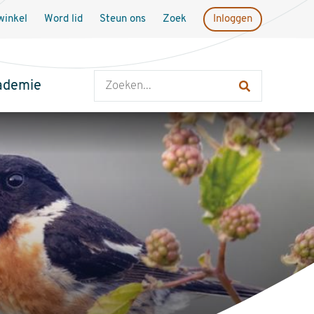
inkel
Word lid
Steun ons
Zoek
Inloggen
Zoeken
ademie