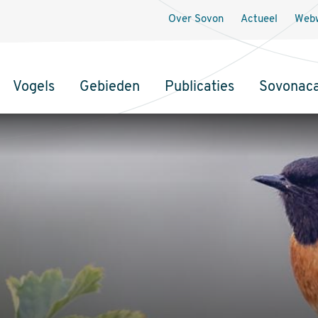
Over Sovon
Actueel
Webw
Vogels
Gebieden
Publicaties
Sovonac
tie