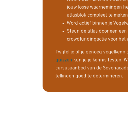
jouw losse waarnemingen help
atlasblok compleet te maken
Word actief binnen je Vogelw
Steun de atlas door een een
crowdfundingactie voor het a
Twijfel je of je genoeg vogelkenn
quizzen
kun je je kennis testen. W
cursusaanbod van de Sovonacadem
tellingen goed te determineren.