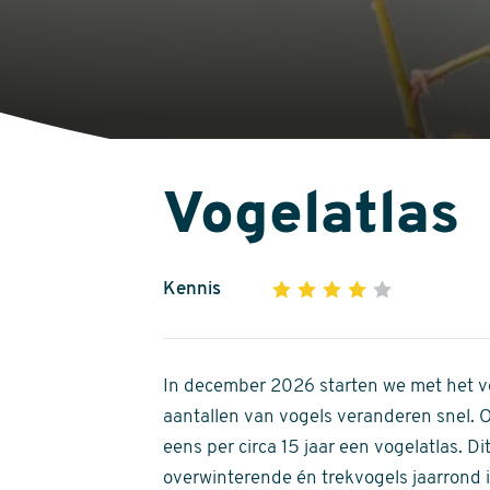
Vogelatlas
Kennis
1
2
3
4
5
4
out
of
In december 2026 starten we met het ve
5
aantallen van vogels veranderen snel.
stars
eens per circa 15 jaar een vogelatlas. 
overwinterende én trekvogels jaarrond in