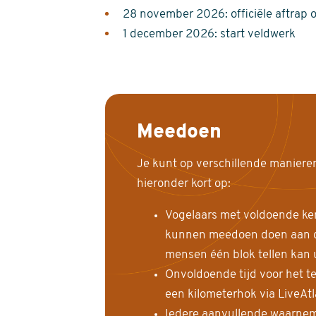
28 november 2026: officiële aftrap 
1 december 2026: start veldwerk
Meedoen
Je kunt op verschillende maniere
hieronder kort op:
Vogelaars met voldoende ke
kunnen meedoen doen aan de
mensen één blok tellen kan 
Onvoldoende tijd voor het te
een kilometerhok via LiveAt
Iedere aanvullende waarnem