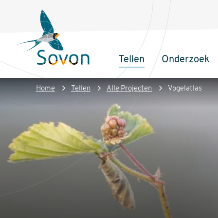
Overslaan
Secundair
en
menu
naar
de
Tellen
Onderzoek
inhoud
Sovon
Hoofdnaviga
gaan
Homepage
Kruimelpad
Home
Tellen
Alle Projecten
Vogelatlas