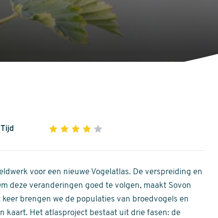
Tijd
1
2
3
4
5
4
out
of
ldwerk voor een nieuwe Vogelatlas. De verspreiding en
5
 Om deze veranderingen goed te volgen, maakt Sovon
stars
Dit keer brengen we de populaties van broedvogels en
 kaart. Het atlasproject bestaat uit drie fasen: de