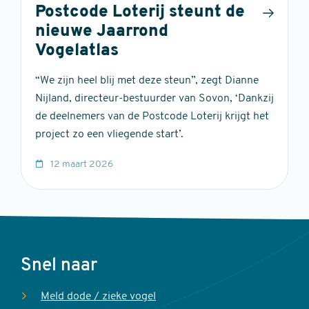
Postcode Loterij steunt de
nieuwe Jaarrond
Vogelatlas
“We zijn heel blij met deze steun”, zegt Dianne
Nijland, directeur-bestuurder van Sovon, ‘Dankzij
de deelnemers van de Postcode Loterij krijgt het
project zo een vliegende start’.
12 maart 2026
Voet
Snel naar
Meld dode / zieke vogel