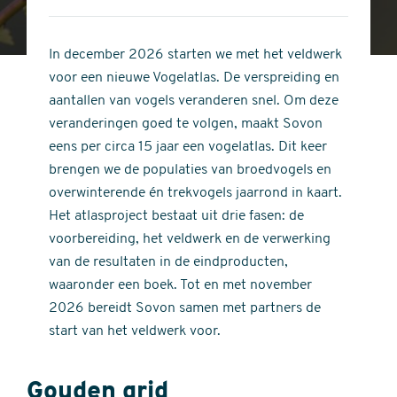
4
of
out
5
of
In december 2026 starten we met het veldwerk
stars
5
voor een nieuwe Vogelatlas. De verspreiding en
stars
aantallen van vogels veranderen snel. Om deze
veranderingen goed te volgen, maakt Sovon
eens per circa 15 jaar een vogelatlas. Dit keer
brengen we de populaties van broedvogels en
overwinterende én trekvogels jaarrond in kaart.
Het atlasproject bestaat uit drie fasen: de
voorbereiding, het veldwerk en de verwerking
van de resultaten in de eindproducten,
waaronder een boek. Tot en met november
2026 bereidt Sovon samen met partners de
start van het veldwerk voor.
Gouden grid