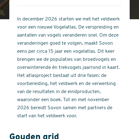
4
of
out
5
of
In december 2026 starten we met het veldwerk
stars
5
voor een nieuwe Vogelatlas. De verspreiding en
stars
aantallen van vogels veranderen snel. Om deze
veranderingen goed te volgen, maakt Sovon
eens per circa 15 jaar een vogelatlas. Dit keer
brengen we de populaties van broedvogels en
overwinterende én trekvogels jaarrond in kaart.
Het atlasproject bestaat uit drie fasen: de
voorbereiding, het veldwerk en de verwerking
van de resultaten in de eindproducten,
waaronder een boek. Tot en met november
2026 bereidt Sovon samen met partners de
start van het veldwerk voor.
Gouden grid