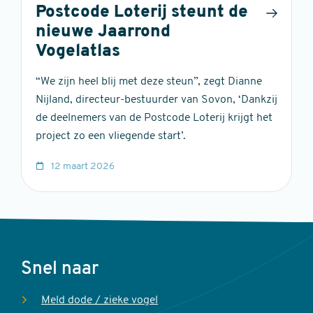
Postcode Loterij steunt de
nieuwe Jaarrond
Vogelatlas
“We zijn heel blij met deze steun”, zegt Dianne
Nijland, directeur-bestuurder van Sovon, ‘Dankzij
de deelnemers van de Postcode Loterij krijgt het
project zo een vliegende start’.
12 maart 2026
Voet
Snel naar
Meld dode / zieke vogel