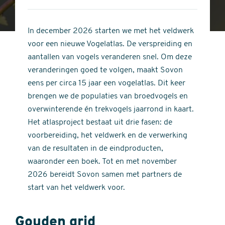
4
of
out
5
of
In december 2026 starten we met het veldwerk
stars
5
voor een nieuwe Vogelatlas. De verspreiding en
stars
aantallen van vogels veranderen snel. Om deze
veranderingen goed te volgen, maakt Sovon
eens per circa 15 jaar een vogelatlas. Dit keer
brengen we de populaties van broedvogels en
overwinterende én trekvogels jaarrond in kaart.
Het atlasproject bestaat uit drie fasen: de
voorbereiding, het veldwerk en de verwerking
van de resultaten in de eindproducten,
waaronder een boek. Tot en met november
2026 bereidt Sovon samen met partners de
start van het veldwerk voor.
Gouden grid