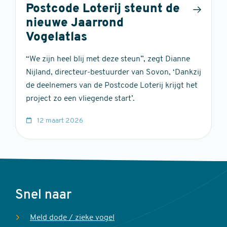
Postcode Loterij steunt de
nieuwe Jaarrond
Vogelatlas
“We zijn heel blij met deze steun”, zegt Dianne
Nijland, directeur-bestuurder van Sovon, ‘Dankzij
de deelnemers van de Postcode Loterij krijgt het
project zo een vliegende start’.
12 maart 2026
Voet
Snel naar
Meld dode / zieke vogel