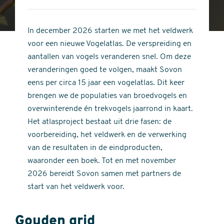
4
of
out
5
of
In december 2026 starten we met het veldwerk
stars
5
voor een nieuwe Vogelatlas. De verspreiding en
stars
aantallen van vogels veranderen snel. Om deze
veranderingen goed te volgen, maakt Sovon
eens per circa 15 jaar een vogelatlas. Dit keer
brengen we de populaties van broedvogels en
overwinterende én trekvogels jaarrond in kaart.
Het atlasproject bestaat uit drie fasen: de
voorbereiding, het veldwerk en de verwerking
van de resultaten in de eindproducten,
waaronder een boek. Tot en met november
2026 bereidt Sovon samen met partners de
start van het veldwerk voor.
Gouden grid