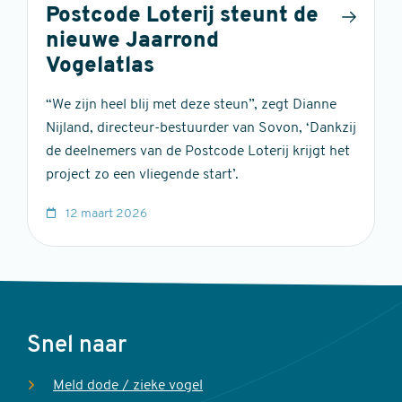
Postcode Loterij steunt de
nieuwe Jaarrond
Vogelatlas
“We zijn heel blij met deze steun”, zegt Dianne
Nijland, directeur-bestuurder van Sovon, ‘Dankzij
de deelnemers van de Postcode Loterij krijgt het
project zo een vliegende start’.
12 maart 2026
Voet
Snel naar
Meld dode / zieke vogel