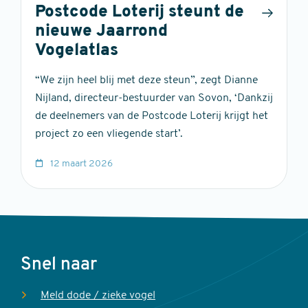
Postcode Loterij steunt de
nieuwe Jaarrond
Vogelatlas
“We zijn heel blij met deze steun”, zegt Dianne
Nijland, directeur-bestuurder van Sovon, ‘Dankzij
de deelnemers van de Postcode Loterij krijgt het
project zo een vliegende start’.
12 maart 2026
Voet
Snel naar
Meld dode / zieke vogel