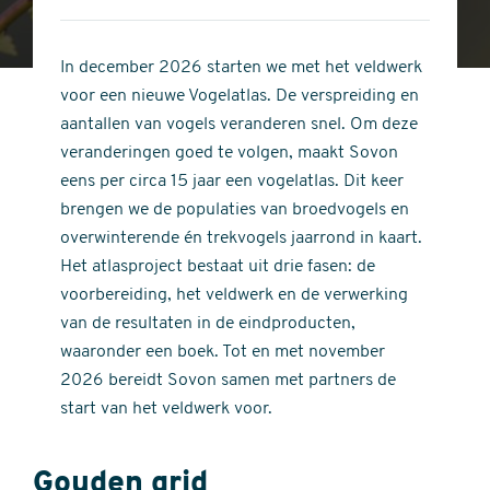
4
of
out
5
of
In december 2026 starten we met het veldwerk
stars
5
voor een nieuwe Vogelatlas. De verspreiding en
stars
aantallen van vogels veranderen snel. Om deze
veranderingen goed te volgen, maakt Sovon
eens per circa 15 jaar een vogelatlas. Dit keer
brengen we de populaties van broedvogels en
overwinterende én trekvogels jaarrond in kaart.
Het atlasproject bestaat uit drie fasen: de
voorbereiding, het veldwerk en de verwerking
van de resultaten in de eindproducten,
waaronder een boek. Tot en met november
2026 bereidt Sovon samen met partners de
start van het veldwerk voor.
Gouden grid