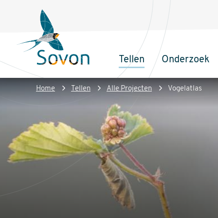
Overslaan
Secundair
en
menu
naar
de
Tellen
Onderzoek
inhoud
Sovon
Hoofdnaviga
gaan
Homepage
Kruimelpad
Home
Tellen
Alle Projecten
Vogelatlas