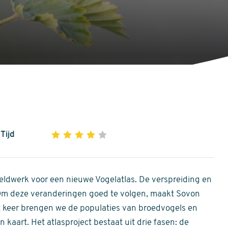
Tijd
1
2
3
4
5
4
out
of
ldwerk voor een nieuwe Vogelatlas. De verspreiding en
5
 Om deze veranderingen goed te volgen, maakt Sovon
stars
Dit keer brengen we de populaties van broedvogels en
 kaart. Het atlasproject bestaat uit drie fasen: de