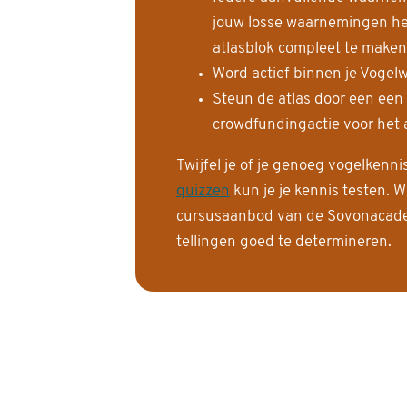
jouw losse waarnemingen help
atlasblok compleet te maken
Word actief binnen je Vogelw
Steun de atlas door een een
crowdfundingactie voor het a
Twijfel je of je genoeg vogelkenn
quizzen
kun je je kennis testen. W
cursusaanbod van de Sovonacadem
tellingen goed te determineren.