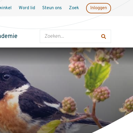
inkel
Word lid
Steun ons
Zoek
Inloggen
Zoeken
ademie