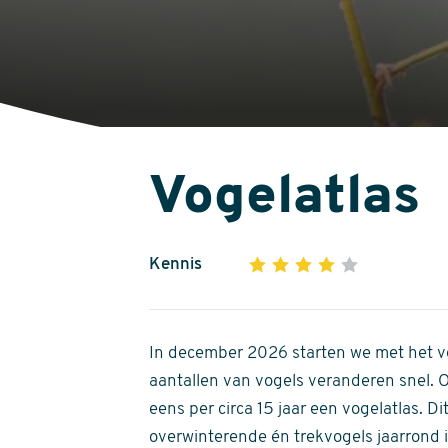
Vogelatlas
Kennis
1
2
3
4
5
4
out
of
In december 2026 starten we met het ve
5
aantallen van vogels veranderen snel.
stars
eens per circa 15 jaar een vogelatlas. 
overwinterende én trekvogels jaarrond in