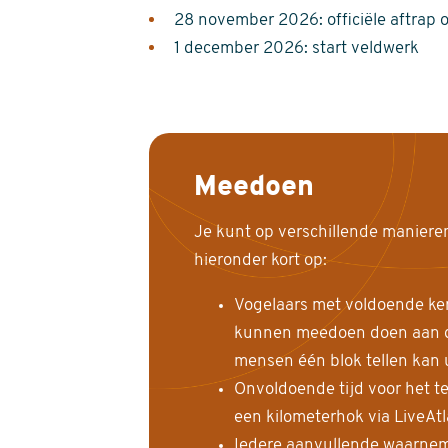
28 november 2026: officiële aftrap 
1 december 2026: start veldwerk
Meedoen
Je kunt op verschillende maniere
hieronder kort op:
Vogelaars met voldoende ke
kunnen meedoen doen aan de
mensen één blok tellen kan 
Onvoldoende tijd voor het te
een kilometerhok via LiveAt
Iedere aanvullende waarnem