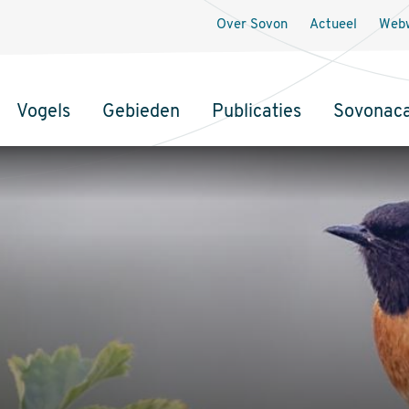
Over Sovon
Actueel
Webw
Vogels
Gebieden
Publicaties
Sovonac
tie