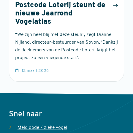
Postcode Loterij steunt de
nieuwe Jaarrond
Vogelatlas
“We zijn heel blij met deze steun”, zegt Dianne
Nijland, directeur-bestuurder van Sovon, ‘Dankzij
de deelnemers van de Postcode Loterij krijgt het
project zo een vliegende start’.
12 maart 2026
Voet
Snel naar
Meld dode / zieke vogel