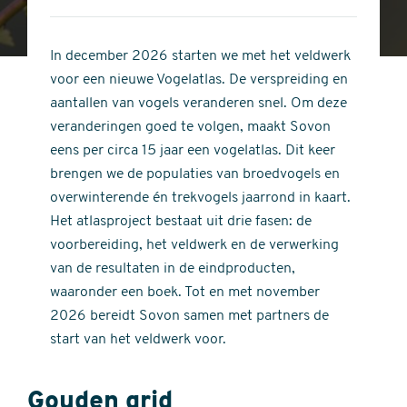
4
of
out
5
of
In december 2026 starten we met het veldwerk
stars
5
voor een nieuwe Vogelatlas. De verspreiding en
stars
aantallen van vogels veranderen snel. Om deze
veranderingen goed te volgen, maakt Sovon
eens per circa 15 jaar een vogelatlas. Dit keer
brengen we de populaties van broedvogels en
overwinterende én trekvogels jaarrond in kaart.
Het atlasproject bestaat uit drie fasen: de
voorbereiding, het veldwerk en de verwerking
van de resultaten in de eindproducten,
waaronder een boek. Tot en met november
2026 bereidt Sovon samen met partners de
start van het veldwerk voor.
Gouden grid