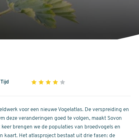
Tijd
1
2
3
4
5
4
out
of
ldwerk voor een nieuwe Vogelatlas. De verspreiding en
5
 Om deze veranderingen goed te volgen, maakt Sovon
stars
Dit keer brengen we de populaties van broedvogels en
 kaart. Het atlasproject bestaat uit drie fasen: de