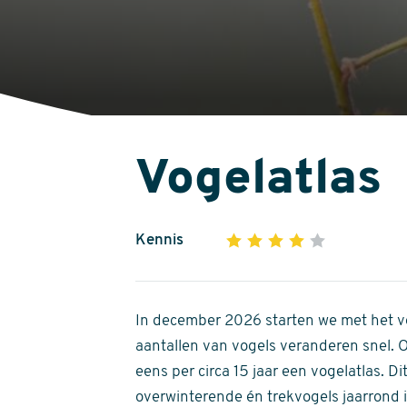
Vogelatlas
Kennis
1
2
3
4
5
4
out
of
In december 2026 starten we met het ve
5
aantallen van vogels veranderen snel.
stars
eens per circa 15 jaar een vogelatlas. 
overwinterende én trekvogels jaarrond in