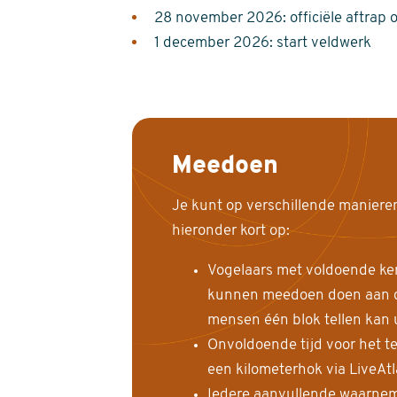
28 november 2026: officiële aftrap 
1 december 2026: start veldwerk
Meedoen
Je kunt op verschillende maniere
hieronder kort op:
Vogelaars met voldoende ke
kunnen meedoen doen aan de
mensen één blok tellen kan 
Onvoldoende tijd voor het te
een kilometerhok via LiveAt
Iedere aanvullende waarnem