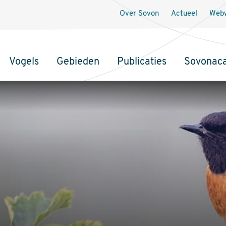
Over Sovon
Actueel
Webw
Vogels
Gebieden
Publicaties
Sovonac
tie