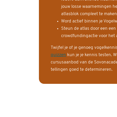
jouw losse waarnemingen help
atlasblok compleet te maken
Word actief binnen je Vogelw
Steun de atlas door een een
crowdfundingactie voor het a
Twijfel je of je genoeg vogelkenn
quizzen
kun je je kennis testen. W
cursusaanbod van de Sovonacadem
tellingen goed te determineren.