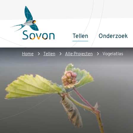
Overslaan
Secundair
en
menu
naar
de
Tellen
Onderzoek
inhoud
Sovon
Hoofdnaviga
gaan
Homepage
Kruimelpad
Home
Tellen
Alle Projecten
Vogelatlas