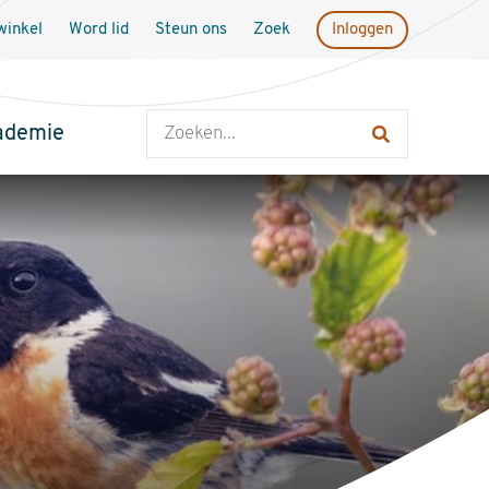
inkel
Word lid
Steun ons
Zoek
Inloggen
Zoeken
ademie