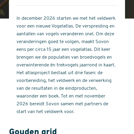
4
of
out
5
of
In december 2026 starten we met het veldwerk
stars
5
voor een nieuwe Vogelatlas. De verspreiding en
stars
aantallen van vogels veranderen snel. Om deze
veranderingen goed te volgen, maakt Sovon
eens per circa 15 jaar een vogelatlas. Dit keer
brengen we de populaties van broedvogels en
overwinterende én trekvogels jaarrond in kaart.
Het atlasproject bestaat uit drie fasen: de
voorbereiding, het veldwerk en de verwerking
van de resultaten in de eindproducten,
waaronder een boek. Tot en met november
2026 bereidt Sovon samen met partners de
start van het veldwerk voor.
Gouden grid