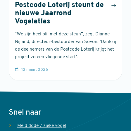
Postcode Loterij steunt de
nieuwe Jaarrond
Vogelatlas
“We zijn heel blij met deze steun”, zegt Dianne
Nijland, directeur-bestuurder van Sovon, ‘Dankzij
de deelnemers van de Postcode Loterij krijgt het
project zo een vliegende start’.
12 maart 2026
Voet
Snel naar
Meld dode / zieke vogel