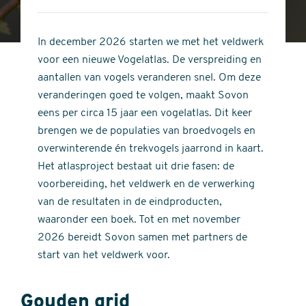
4
of
out
5
of
In december 2026 starten we met het veldwerk
stars
5
voor een nieuwe Vogelatlas. De verspreiding en
stars
aantallen van vogels veranderen snel. Om deze
veranderingen goed te volgen, maakt Sovon
eens per circa 15 jaar een vogelatlas. Dit keer
brengen we de populaties van broedvogels en
overwinterende én trekvogels jaarrond in kaart.
Het atlasproject bestaat uit drie fasen: de
voorbereiding, het veldwerk en de verwerking
van de resultaten in de eindproducten,
waaronder een boek. Tot en met november
2026 bereidt Sovon samen met partners de
start van het veldwerk voor.
Gouden grid