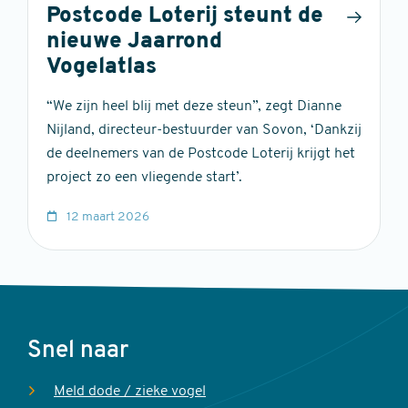
Postcode Loterij steunt de
nieuwe Jaarrond
Vogelatlas
“We zijn heel blij met deze steun”, zegt Dianne
Nijland, directeur-bestuurder van Sovon, ‘Dankzij
de deelnemers van de Postcode Loterij krijgt het
project zo een vliegende start’.
12 maart 2026
Voet
Snel naar
Meld dode / zieke vogel