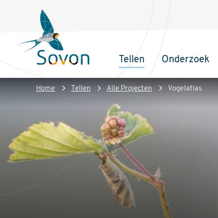
Overslaan
Secundair
en
menu
naar
de
Tellen
Onderzoek
inhoud
Sovon
Hoofdnaviga
gaan
Homepage
Kruimelpad
Home
Tellen
Alle Projecten
Vogelatlas