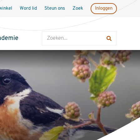
inkel
Word lid
Steun ons
Zoek
Inloggen
Zoeken
ademie