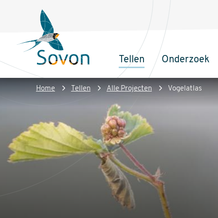
Overslaan
Secundair
en
menu
naar
de
Tellen
Onderzoek
inhoud
Sovon
Hoofdnaviga
gaan
Homepage
Kruimelpad
Home
Tellen
Alle Projecten
Vogelatlas