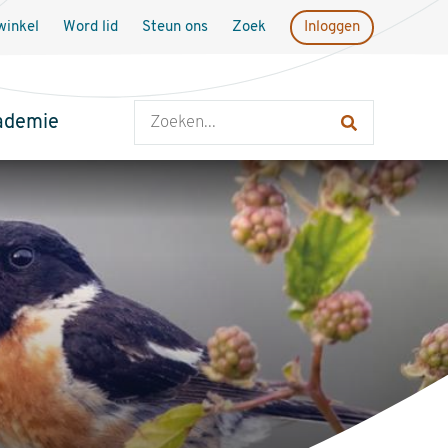
inkel
Word lid
Steun ons
Zoek
Inloggen
Zoeken
ademie