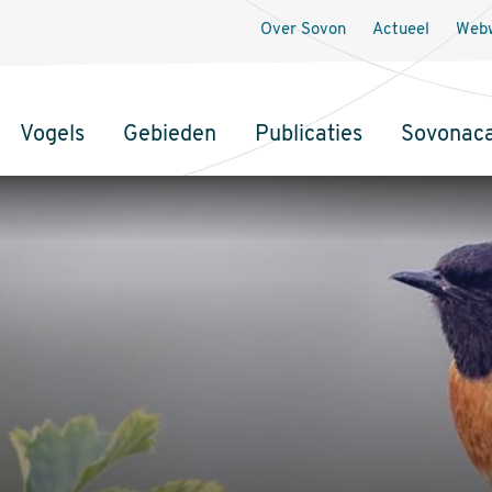
Over Sovon
Actueel
Webw
Vogels
Gebieden
Publicaties
Sovonac
tie