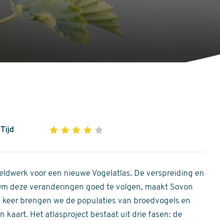
Tijd
1
2
3
4
5
4
out
of
ldwerk voor een nieuwe Vogelatlas. De verspreiding en
5
 Om deze veranderingen goed te volgen, maakt Sovon
stars
Dit keer brengen we de populaties van broedvogels en
 kaart. Het atlasproject bestaat uit drie fasen: de