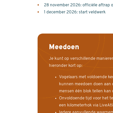
28 november 2026: officiële aftrap 
1 december 2026: start veldwerk
Meedoen
Je kunt op verschillende maniere
hieronder kort op:
Vogelaars met voldoende ke
kunnen meedoen doen aan de
mensen één blok tellen kan 
Onvoldoende tijd voor het te
een kilometerhok via LiveAt
Iedere aanvullende waarnem