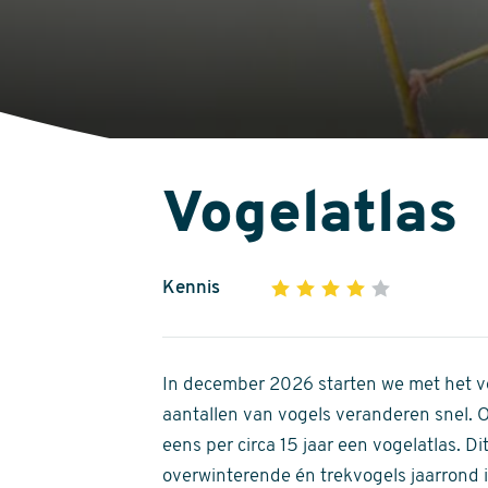
Vogelatlas
Kennis
1
2
3
4
5
4
out
of
In december 2026 starten we met het ve
5
aantallen van vogels veranderen snel.
stars
eens per circa 15 jaar een vogelatlas. 
overwinterende én trekvogels jaarrond in