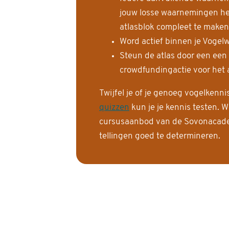
jouw losse waarnemingen help
atlasblok compleet te maken
Word actief binnen je Vogelw
Steun de atlas door een een
crowdfundingactie voor het a
Twijfel je of je genoeg vogelkenn
quizzen
kun je je kennis testen. W
cursusaanbod van de Sovonacadem
tellingen goed te determineren.