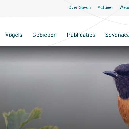
Over Sovon
Actueel
Webw
Vogels
Gebieden
Publicaties
Sovonac
tie