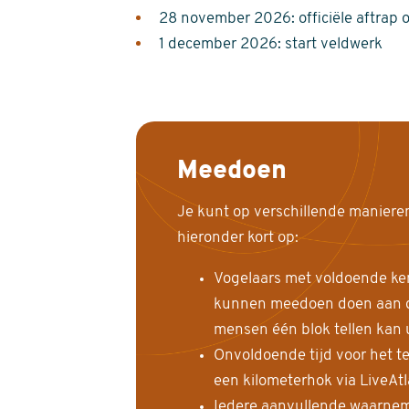
28 november 2026: officiële aftrap 
1 december 2026: start veldwerk
Meedoen
Je kunt op verschillende maniere
hieronder kort op:
Vogelaars met voldoende ke
kunnen meedoen doen aan de
mensen één blok tellen kan 
Onvoldoende tijd voor het te
een kilometerhok via LiveAt
Iedere aanvullende waarnem