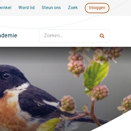
inkel
Word lid
Steun ons
Zoek
Inloggen
Zoeken
ademie