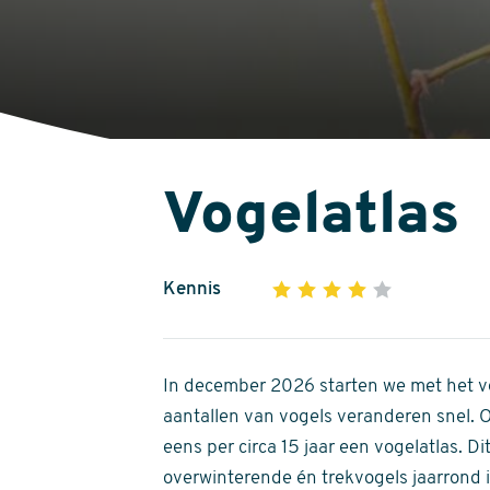
Vogelatlas
Kennis
1
2
3
4
5
4
out
of
In december 2026 starten we met het ve
5
aantallen van vogels veranderen snel.
stars
eens per circa 15 jaar een vogelatlas. 
overwinterende én trekvogels jaarrond in