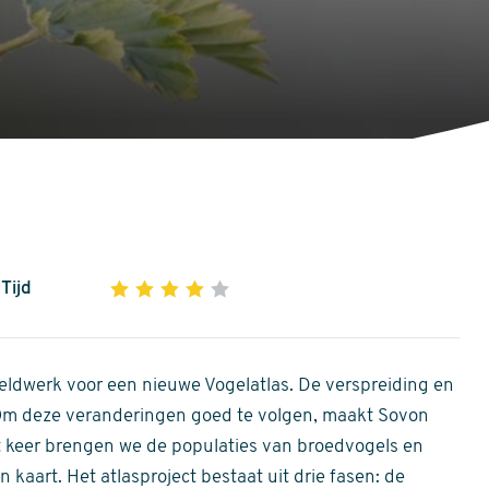
Tijd
1
2
3
4
5
4
out
of
ldwerk voor een nieuwe Vogelatlas. De verspreiding en
5
 Om deze veranderingen goed te volgen, maakt Sovon
stars
Dit keer brengen we de populaties van broedvogels en
 kaart. Het atlasproject bestaat uit drie fasen: de