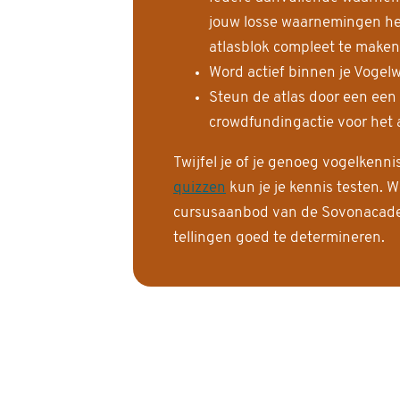
jouw losse waarnemingen help
atlasblok compleet te maken
Word actief binnen je Vogelw
Steun de atlas door een een
crowdfundingactie voor het a
Twijfel je of je genoeg vogelkenn
quizzen
kun je je kennis testen. W
cursusaanbod van de Sovonacadem
tellingen goed te determineren.