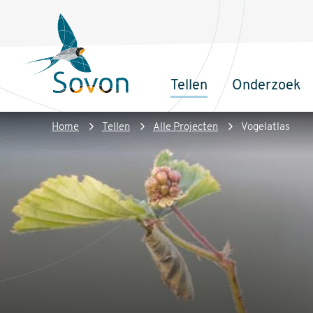
Overslaan
Secundair
en
menu
naar
de
Tellen
Onderzoek
inhoud
Sovon
Hoofdnaviga
gaan
Homepage
Kruimelpad
Home
Tellen
Alle Projecten
Vogelatlas