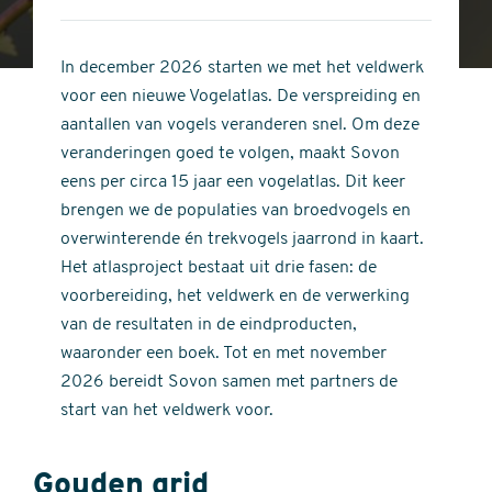
4
of
out
5
of
In december 2026 starten we met het veldwerk
stars
5
voor een nieuwe Vogelatlas. De verspreiding en
stars
aantallen van vogels veranderen snel. Om deze
veranderingen goed te volgen, maakt Sovon
eens per circa 15 jaar een vogelatlas. Dit keer
brengen we de populaties van broedvogels en
overwinterende én trekvogels jaarrond in kaart.
Het atlasproject bestaat uit drie fasen: de
voorbereiding, het veldwerk en de verwerking
van de resultaten in de eindproducten,
waaronder een boek. Tot en met november
2026 bereidt Sovon samen met partners de
start van het veldwerk voor.
Gouden grid