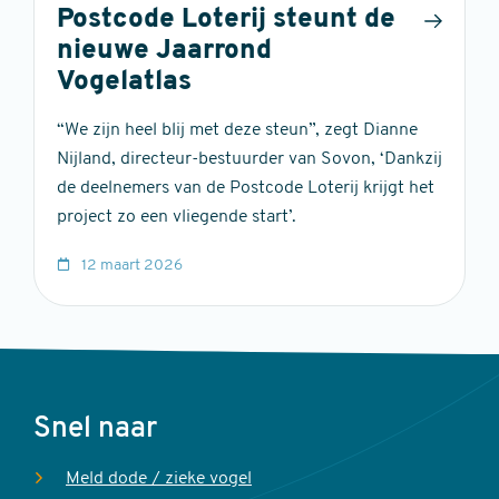
Postcode Loterij steunt de
nieuwe Jaarrond
Vogelatlas
“We zijn heel blij met deze steun”, zegt Dianne
Nijland, directeur-bestuurder van Sovon, ‘Dankzij
de deelnemers van de Postcode Loterij krijgt het
project zo een vliegende start’.
12 maart 2026
Voet
Snel naar
Meld dode / zieke vogel