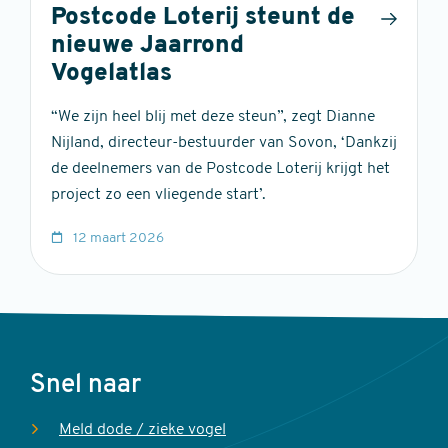
Postcode Loterij steunt de
nieuwe Jaarrond
Vogelatlas
“We zijn heel blij met deze steun”, zegt Dianne
Nijland, directeur-bestuurder van Sovon, ‘Dankzij
de deelnemers van de Postcode Loterij krijgt het
project zo een vliegende start’.
12 maart 2026
Voet
Snel naar
Meld dode / zieke vogel