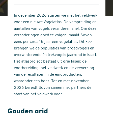
4
of
out
5
of
In december 2026 starten we met het veldwerk
stars
5
voor een nieuwe Vogelatlas. De verspreiding en
stars
aantallen van vogels veranderen snel. Om deze
veranderingen goed te volgen, maakt Sovon
eens per circa 15 jaar een vogelatlas. Dit keer
brengen we de populaties van broedvogels en
overwinterende én trekvogels jaarrond in kaart.
Het atlasproject bestaat uit drie fasen: de
voorbereiding, het veldwerk en de verwerking
van de resultaten in de eindproducten,
waaronder een boek. Tot en met november
2026 bereidt Sovon samen met partners de
start van het veldwerk voor.
Gouden grid