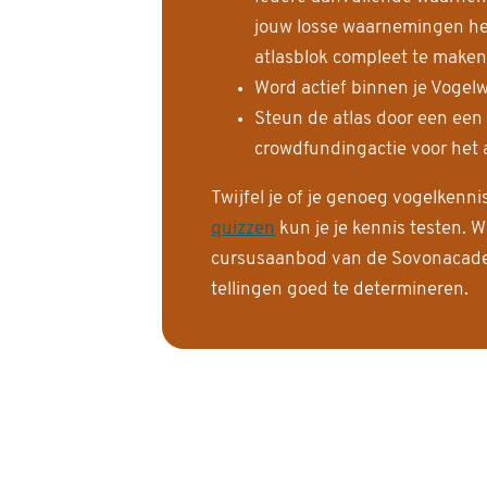
jouw losse waarnemingen help
atlasblok compleet te maken
Word actief binnen je Vogelw
Steun de atlas door een een
crowdfundingactie voor het a
Twijfel je of je genoeg vogelkenn
quizzen
kun je je kennis testen. W
cursusaanbod van de Sovonacadem
tellingen goed te determineren.