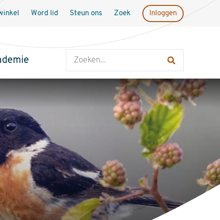
inkel
Word lid
Steun ons
Zoek
Inloggen
Zoeken
ademie