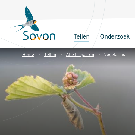
Overslaan
Secundair
en
menu
naar
de
Tellen
Onderzoek
inhoud
Sovon
Hoofdnaviga
gaan
Homepage
Kruimelpad
Home
Tellen
Alle Projecten
Vogelatlas