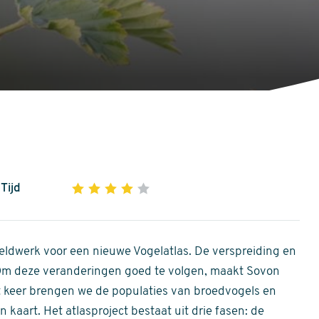
Tijd
1
2
3
4
5
4
out
of
ldwerk voor een nieuwe Vogelatlas. De verspreiding en
5
 Om deze veranderingen goed te volgen, maakt Sovon
stars
Dit keer brengen we de populaties van broedvogels en
 kaart. Het atlasproject bestaat uit drie fasen: de