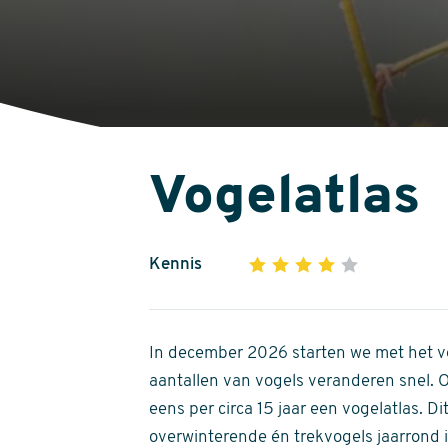
Vogelatlas
Kennis
1
2
3
4
5
4
out
of
In december 2026 starten we met het ve
5
aantallen van vogels veranderen snel.
stars
eens per circa 15 jaar een vogelatlas. 
overwinterende én trekvogels jaarrond in