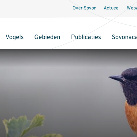
Over Sovon
Actueel
Webw
Vogels
Gebieden
Publicaties
Sovonac
tie