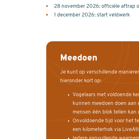
28 november 2026: officiële aftrap 
1 december 2026: start veldwerk
Meedoen
Je kunt op verschillende maniere
hieronder kort op:
Vogelaars met voldoende ke
kunnen meedoen doen aan de
mensen één blok tellen kan 
Onvoldoende tijd voor het te
een kilometerhok via LiveAt
Iedere aanvullende waarnem