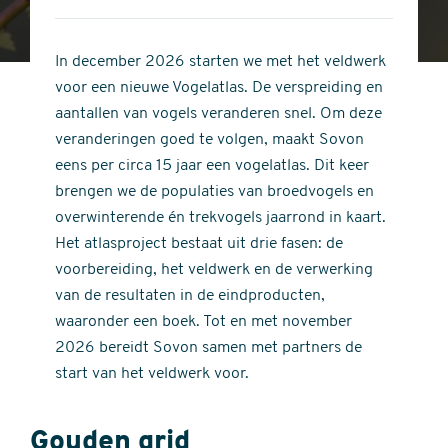
4
of
out
5
of
In december 2026 starten we met het veldwerk
stars
5
voor een nieuwe Vogelatlas. De verspreiding en
stars
aantallen van vogels veranderen snel. Om deze
veranderingen goed te volgen, maakt Sovon
eens per circa 15 jaar een vogelatlas. Dit keer
brengen we de populaties van broedvogels en
overwinterende én trekvogels jaarrond in kaart.
Het atlasproject bestaat uit drie fasen: de
voorbereiding, het veldwerk en de verwerking
van de resultaten in de eindproducten,
waaronder een boek. Tot en met november
2026 bereidt Sovon samen met partners de
start van het veldwerk voor.
Gouden grid