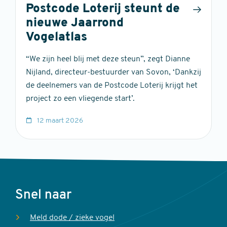
Postcode Loterij steunt de
nieuwe Jaarrond
Vogelatlas
“We zijn heel blij met deze steun”, zegt Dianne
Nijland, directeur-bestuurder van Sovon, ‘Dankzij
de deelnemers van de Postcode Loterij krijgt het
project zo een vliegende start’.
12 maart 2026
Voet
Snel naar
Meld dode / zieke vogel